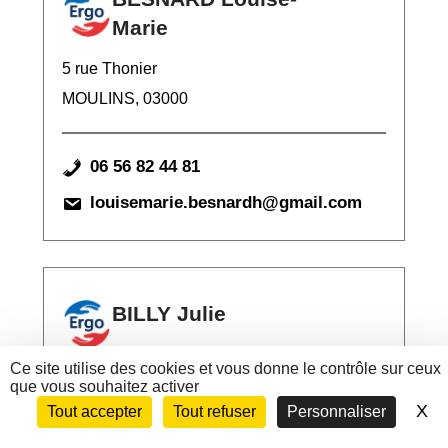
Marie
5 rue Thonier
MOULINS, 03000
06 56 82 44 81
louisemarie.besnardh@gmail.com
BILLY Julie
Ce site utilise des cookies et vous donne le contrôle sur ceux
45 Rue de Alouettes
que vous souhaitez activer
LE BARP, 33114
X
Ma
Tout accepter
Tout refuser
Personnaliser