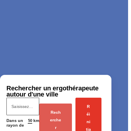
Rechercher un ergothérapeute
autour d'une ville
Filtre Ergo Ville
Géolocalisation
R
Rech
éi
erche
Dans un
km
ni
rayon de
r
tia