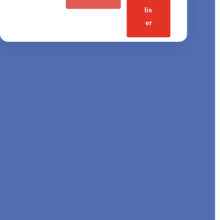
lis
er