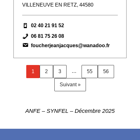
VILLENEUVE EN RETZ, 44580
02 40 21 91 52
06 81 75 26 08
foucherjeanjacques@wanadoo.fr
…
1
2
3
55
56
Suivant »
ANFE – SYNFEL – Décembre 2025