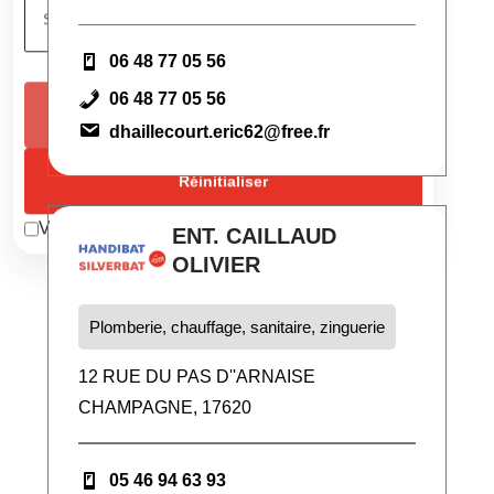
Géolocalisation
06 48 77 05 56
Dans un rayon de
km
06 48 77 05 56
Rechercher
dhaillecourt.eric62@free.fr
Réinitialiser
Voir aussi les ergothérapeutes
ENT. CAILLAUD
OLIVIER
Plomberie, chauffage, sanitaire, zinguerie
12 RUE DU PAS D''ARNAISE
CHAMPAGNE, 17620
05 46 94 63 93