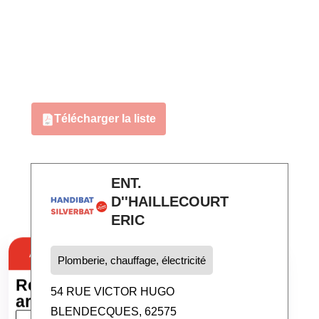
Télécharger la liste
ENT.
D''HAILLECOURT
ERIC
Autour de chez vous
Dans un département
Plomberie, chauffage, électricité
Recherchez un
autour
54 RUE VICTOR HUGO
artisan
d'une ville
BLENDECQUES, 62575
Filtre Ville