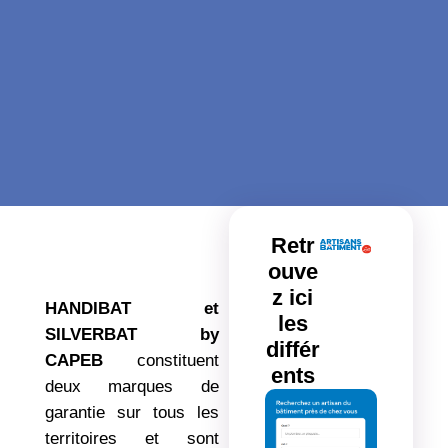
Retr
ouve
z ici
HANDIBAT et
les
SILVERBAT by
différ
CAPEB
constituent
ents
deux marques de
garantie sur tous les
territoires et sont