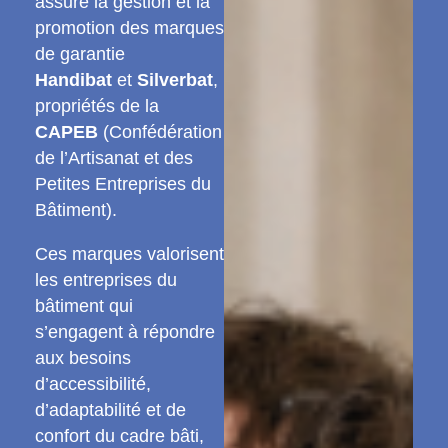
assure la gestion et la
promotion des marques
de garantie
Handibat
et
Silverbat
,
propriétés de la
CAPEB
(Confédération
de l’Artisanat et des
Petites Entreprises du
Bâtiment).
Ces marques valorisent
les entreprises du
bâtiment qui
s’engagent à répondre
aux besoins
d’accessibilité,
d’adaptabilité et de
confort du cadre bâti,