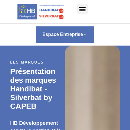
Panneau de gestion des cookies
Espace Entreprise
keyboard_arrow_down
LES MARQUES
Présentation
des marques
Handibat -
Silverbat by
CAPEB
HB Développement