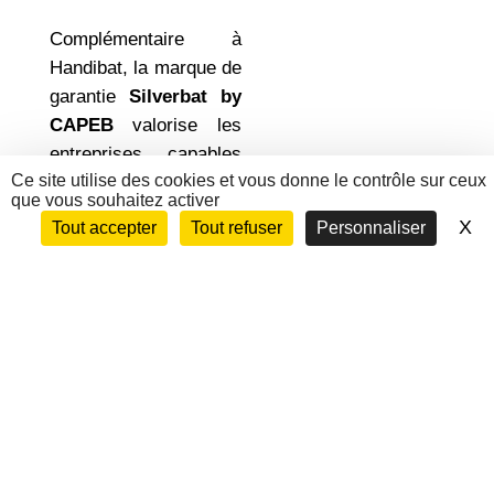
Complémentaire à
Handibat, la marque de
garantie
Silverbat by
CAPEB
valorise les
entreprises capables
Ce site utilise des cookies et vous donne le contrôle sur ceux
de concevoir et de
que vous souhaitez activer
réaliser des logements
X
Ma
Tout accepter
Tout refuser
Personnaliser
évolutifs, sûrs et
confortables
, adaptés
aux besoins liés à
l’avancée en âge ou à
la perte d’autonomie.
S’engager sous la
marque Silverbat by
CAPEB, c’est :
maîtriser les