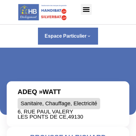
Panneau de gestion des cookies
Espace Particulier
keyboard_arrow_down
ADEQ »WATT
Sanitaire, Chauffage, Electricité
6, RUE PAUL VALERY
LES PONTS DE CE,
49130