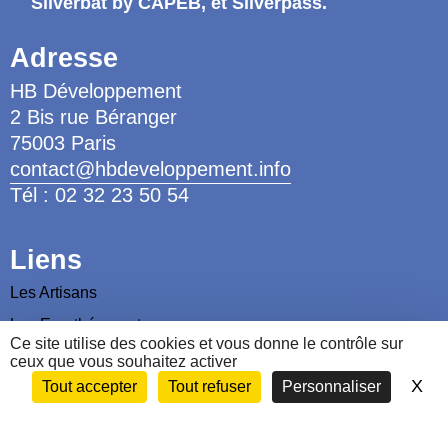
Silverbat by CAPEB
, et Silverpass.
Adresse
HB Développement
2 Bis rue Béranger
75003 Paris
contact@hbdeveloppement.info
Tél : 02 32 23 50 54
Liens
Les Artisans
Les Ergothérapeutes
Ce site utilise des cookies et vous donne le contrôle sur
Nous contacter
ceux que vous souhaitez activer
X
Ma
Tout accepter
Tout refuser
Personnaliser