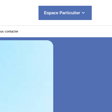
keyboard_arrow_down
Espace Particulier
us contacter