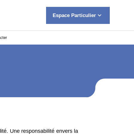
keyboard_arrow_down
Espace Particulier
cter
té. Une responsabilité envers la