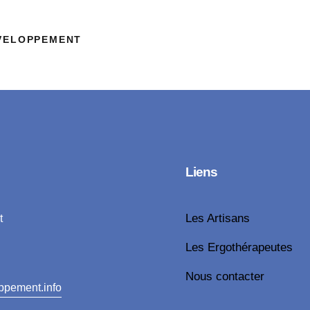
ÉVELOPPEMENT
Liens
Les Artisans
t
Les Ergothérapeutes
Nous contacter
ppement.info