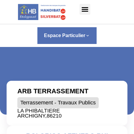
Panneau de gestion des cookies
Espace Particulier
keyboard_arrow_down
ARB TERRASSEMENT
Terrassement - Travaux Publics
LA PHIBALTIERE
ARCHIGNY,
86210