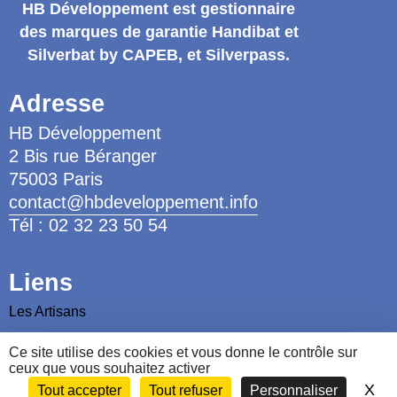
HB Développement
est gestionnaire
des marques de garantie
Handibat et
Silverbat by CAPEB
, et Silverpass.
Adresse
HB Développement
2 Bis rue Béranger
75003 Paris
contact@hbdeveloppement.info
Tél : 02 32 23 50 54
Liens
Les Artisans
Les Ergothérapeutes
Ce site utilise des cookies et vous donne le contrôle sur
ceux que vous souhaitez activer
Nous contacter
X
Ma
Tout accepter
Tout refuser
Personnaliser