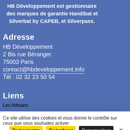
HB Développement
est gestionnaire
des marques de garantie
Handibat et
Silverbat by CAPEB
, et Silverpass.
Adresse
HB Développement
2 Bis rue Béranger
75003 Paris
contact@hbdeveloppement.info
Tél : 02 32 23 50 54
Liens
Les Artisans
Les Ergothérapeutes
Ce site utilise des cookies et vous donne le contrôle sur
ceux que vous souhaitez activer
Nous contacter