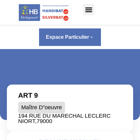
Panneau de gestion des cookies
Espace Particulier
keyboard_arrow_down
ART 9
Maître D''oeuvre
194 RUE DU MARECHAL LECLERC
NIORT,
79000