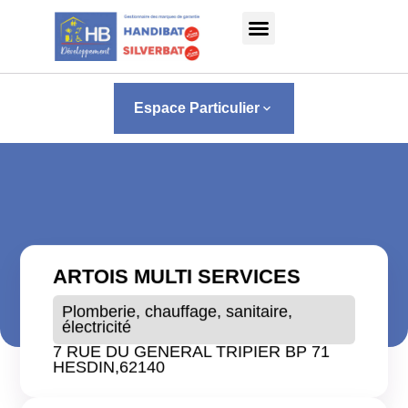
Panneau de gestion des cookies
Espace Particulier
keyboard_arrow_down
ARTOIS MULTI SERVICES
Plomberie, chauffage, sanitaire,
électricité
7 RUE DU GENERAL TRIPIER BP 71
HESDIN,
62140