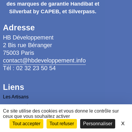
des marques de garantie
Handibat et
Silverbat by CAPEB
, et Silverpass.
Adresse
HB Développement
2 Bis rue Béranger
75003 Paris
contact@hbdeveloppement.info
Tél : 02 32 23 50 54
Liens
Les Artisans
Les Ergothérapeutes
Ce site utilise des cookies et vous donne le contrôle sur
Nous contacter
ceux que vous souhaitez activer
X
Ma
Tout accepter
Tout refuser
Personnaliser