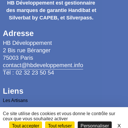
HB Développement
est gestionnaire
des marques de garantie
Handibat et
Silverbat by CAPEB
, et Silverpass.
Adresse
HB Développement
2 Bis rue Béranger
75003 Paris
contact@hbdeveloppement.info
Tél : 02 32 23 50 54
Liens
Les Artisans
Les Ergothérapeutes
Ce site utilise des cookies et vous donne le contrôle sur
ceux que vous souhaitez activer
Nous contacter
X
Ma
Tout accepter
Tout refuser
Personnaliser