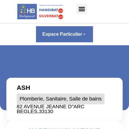
Panneau de gestion des cookies
Espace Particulier
keyboard_arrow_down
ASH
Plomberie, Sanitaire, Salle de bains
82 AVENUE JEANNE D''ARC
BEGLES,
33130