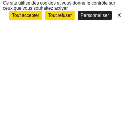
Les Ergothérapeutes
Ce site utilise des cookies et vous donne le contrôle sur
ceux que vous souhaitez activer
Nous contacter
X
Ma
Tout accepter
Tout refuser
Personnaliser