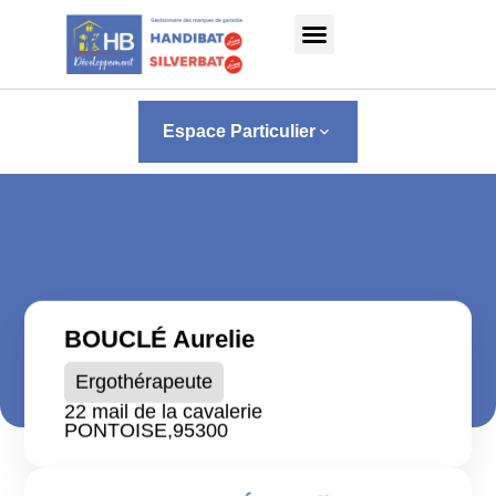
Panneau de gestion des cookies
Espace Particulier
keyboard_arrow_down
BOUCLÉ Aurelie
Ergothérapeute
22 mail de la cavalerie
PONTOISE,
95300