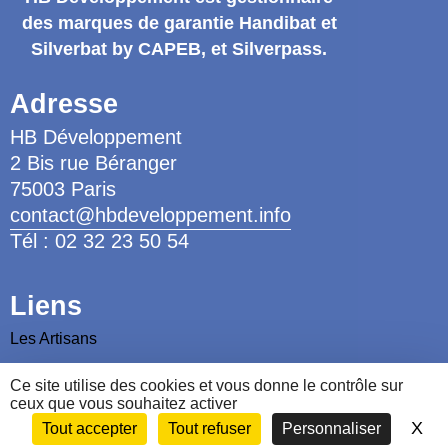
des marques de garantie
Handibat et
Silverbat by CAPEB
, et Silverpass.
Adresse
HB Développement
2 Bis rue Béranger
75003 Paris
contact@hbdeveloppement.info
Tél : 02 32 23 50 54
Liens
Les Artisans
Les Ergothérapeutes
Ce site utilise des cookies et vous donne le contrôle sur
Nous contacter
ceux que vous souhaitez activer
X
Ma
Tout accepter
Tout refuser
Personnaliser