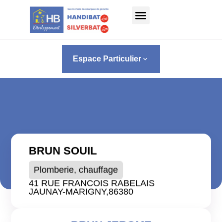
Panneau de gestion des cookies
Espace Particulier
keyboard_arrow_down
BRUN SOUIL
Plomberie, chauffage
41 RUE FRANCOIS RABELAIS
JAUNAY-MARIGNY,
86380