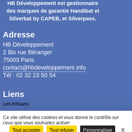
HB Développement
est gestionnaire
des marques de garantie
Handibat et
Silverbat by CAPEB
, et Silverpass.
Adresse
HB Développement
2 Bis rue Béranger
75003 Paris
contact@hbdeveloppement.info
Tél : 02 32 23 50 54
Liens
Les Artisans
Les Ergothérapeutes
Ce site utilise des cookies et vous donne le contrôle sur
ceux que vous souhaitez activer
Nous contacter
X
Ma
Tout accepter
Tout refuser
Personnaliser