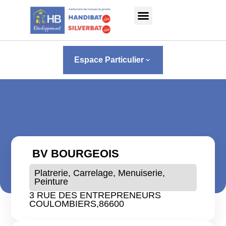
Panneau de gestion des cookies
Espace Particulier
keyboard_arrow_down
BV BOURGEOIS
Platrerie, Carrelage, Menuiserie,
Peinture
3 RUE DES ENTREPRENEURS
COULOMBIERS,
86600