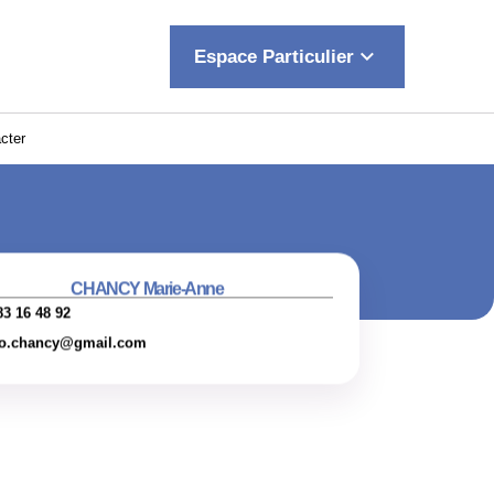
keyboard_arrow_down
Espace Particulier
cter
CHANCY Marie-Anne
83 16 48 92
go.chancy@gmail.com