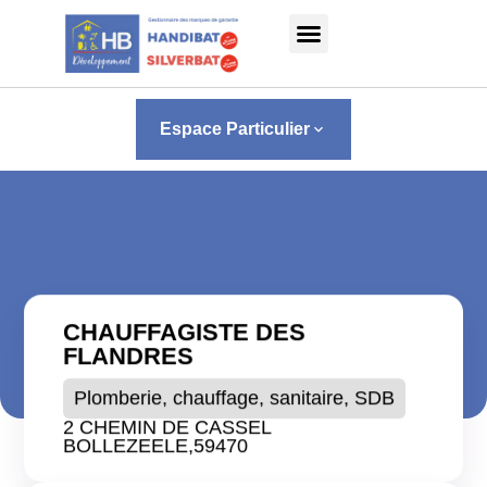
Panneau de gestion des cookies
Espace Particulier
keyboard_arrow_down
CHAUFFAGISTE DES
FLANDRES
Plomberie, chauffage, sanitaire, SDB
2 CHEMIN DE CASSEL
BOLLEZEELE,
59470