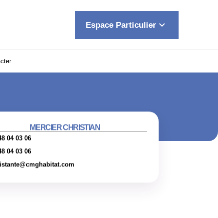
keyboard_arrow_down
Espace Particulier
cter
MERCIER CHRISTIAN
48 04 03 06
48 04 03 06
istante@cmghabitat.com