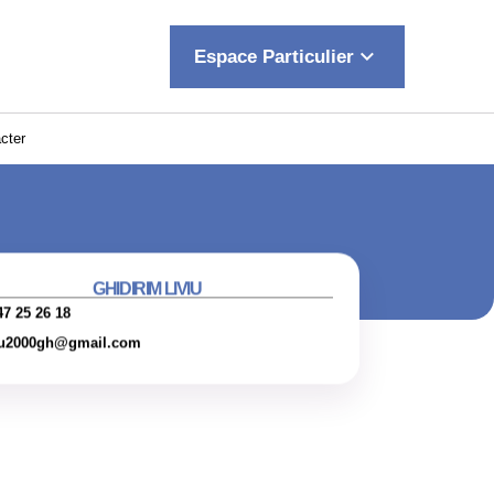
keyboard_arrow_down
Espace Particulier
cter
GHIDIRIM LIVIU
47 25 26 18
iu2000gh@gmail.com