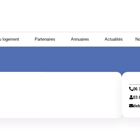
u logement
Partenaires
Annuaires
Actualités
No
06 
03 
deb