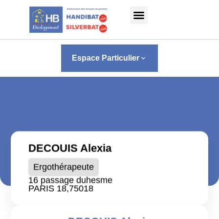
Espace Particulier
keyboard_arrow_down
DECOUIS Alexia
Ergothérapeute
16 passage duhesme
PARIS 18,
75018