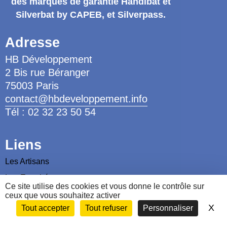
des marques de garantie
Handibat et
Silverbat by CAPEB
, et Silverpass.
Adresse
HB Développement
2 Bis rue Béranger
75003 Paris
contact@hbdeveloppement.info
Tél : 02 32 23 50 54
Liens
Les Artisans
Les Ergothérapeutes
Ce site utilise des cookies et vous donne le contrôle sur
Nous contacter
ceux que vous souhaitez activer
X
Ma
Tout accepter
Tout refuser
Personnaliser