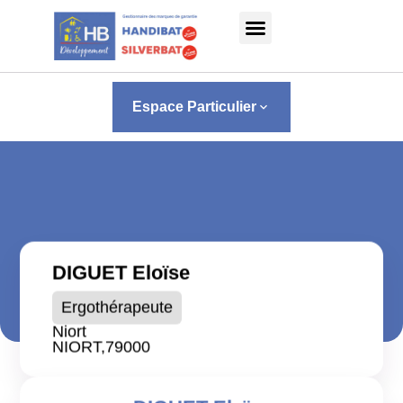
Panneau de gestion des cookies
Espace Particulier
keyboard_arrow_down
DIGUET Eloïse
Ergothérapeute
Niort
NIORT,
79000