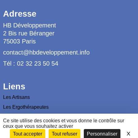
Adresse
HB Développement
2 Bis rue Béranger
75003 Paris
contact@hbdeveloppement.info
Tél : 02 32 23 50 54
Liens
Les Artisans
Les Ergothérapeutes
Nous contacter
Ce site utilise des cookies et vous donne le contrôle sur
ceux que vous souhaitez activer
X
Ma
Tout accepter
Tout refuser
Personnaliser