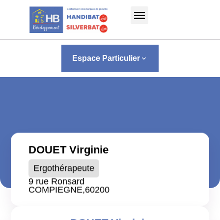
Panneau de gestion des cookies
Espace Particulier
keyboard_arrow_down
DOUET Virginie
Ergothérapeute
9 rue Ronsard
COMPIEGNE,
60200