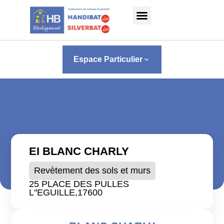
Panneau de gestion des cookies
Espace Particulier
keyboard_arrow_down
EI BLANC CHARLY
Revètement des sols et murs
25 PLACE DES PULLES
L''EGUILLE,
17600