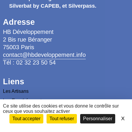
Silverbat by CAPEB
, et Silverpass.
Adresse
HB Développement
2 Bis rue Béranger
75003 Paris
contact@hbdeveloppement.info
Tél : 02 32 23 50 54
Liens
Les Artisans
Les Ergothérapeutes
Ce site utilise des cookies et vous donne le contrôle sur
Nous contacter
ceux que vous souhaitez activer
X
Ma
Tout accepter
Tout refuser
Personnaliser