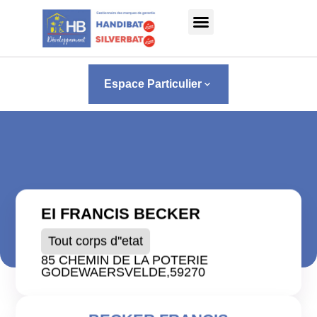
Panneau de gestion des cookies
Espace Particulier
keyboard_arrow_down
EI FRANCIS BECKER
Tout corps d''etat
85 CHEMIN DE LA POTERIE
GODEWAERSVELDE,
59270