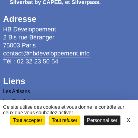
Silverbat by CAPEB
, et Silverpass.
Adresse
HB Développement
2 Bis rue Béranger
75003 Paris
contact@hbdeveloppement.info
Tél : 02 32 23 50 54
Liens
Les Artisans
Les Ergothérapeutes
Ce site utilise des cookies et vous donne le contrôle sur
Nous contacter
ceux que vous souhaitez activer
X
Ma
Tout accepter
Tout refuser
Personnaliser