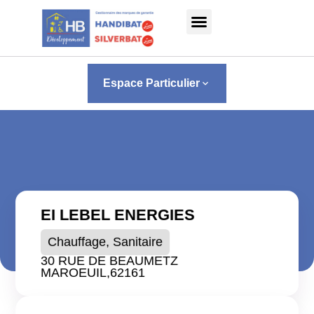
Panneau de gestion des cookies
Espace Particulier
keyboard_arrow_down
EI LEBEL ENERGIES
Chauffage, Sanitaire
30 RUE DE BEAUMETZ
MAROEUIL,
62161