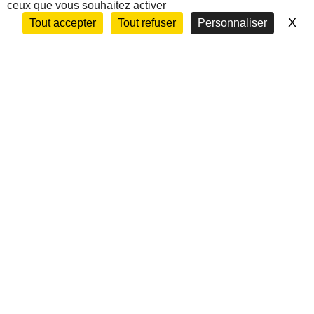
ceux que vous souhaitez activer
X
Ma
Tout accepter
Tout refuser
Personnaliser