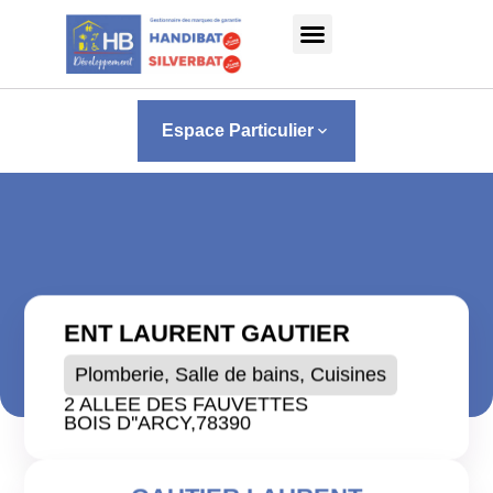
Panneau de gestion des cookies
Espace Particulier
keyboard_arrow_down
ENT LAURENT GAUTIER
Plomberie, Salle de bains, Cuisines
2 ALLEE DES FAUVETTES
BOIS D''ARCY,
78390