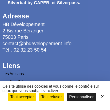
Silverbat by CAPEB
, et Silverpass.
Adresse
HB Développement
2 Bis rue Béranger
75003 Paris
contact@hbdeveloppement.info
Tél : 02 32 23 50 54
Liens
Les Artisans
Les Ergothérapeutes
Ce site utilise des cookies et vous donne le contrôle sur
Nous contacter
ceux que vous souhaitez activer
X
Ma
Tout accepter
Tout refuser
Personnaliser