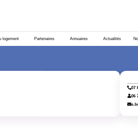
u logement
Partenaires
Annuaires
Actualités
No
07 
06 
s.b