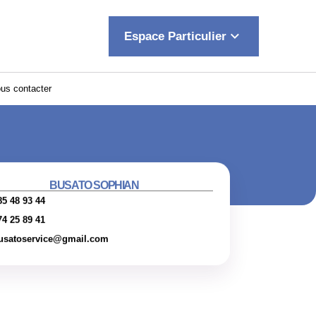
keyboard_arrow_down
Espace Particulier
us contacter
BUSATO SOPHIAN
85 48 93 44
74 25 89 41
usatoservice@gmail.com