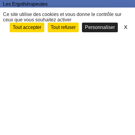
Les Ergothérapeutes
Nous contacter
Ce site utilise des cookies et vous donne le contrôle sur
ceux que vous souhaitez activer
X
Ma
Tout accepter
Tout refuser
Personnaliser