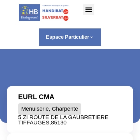
Panneau de gestion des cookies
Espace Particulier
keyboard_arrow_down
EURL CMA
Menuiserie, Charpente
5 ZI ROUTE DE LA GAUBRETIERE
TIFFAUGES,
85130