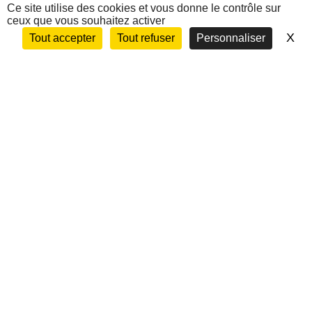
Nous contacter
Ce site utilise des cookies et vous donne le contrôle sur
ceux que vous souhaitez activer
X
Ma
Tout accepter
Tout refuser
Personnaliser