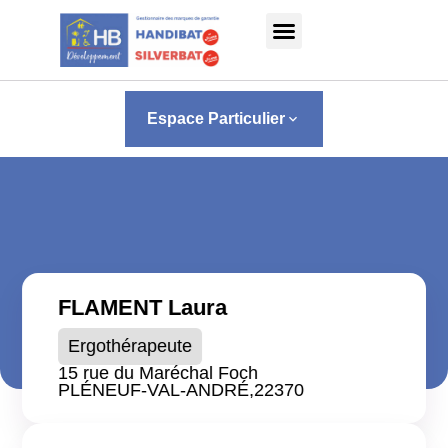
Panneau de gestion des cookies
Espace Particulier
keyboard_arrow_down
FLAMENT Laura
Ergothérapeute
15 rue du Maréchal Foch
PLÉNEUF-VAL-ANDRÉ,
22370