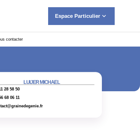
keyboard_arrow_down
Espace Particulier
us contacter
LUIJER MICHAEL
11 28 58 50
56 68 06 11
tact@grainedegenie.fr