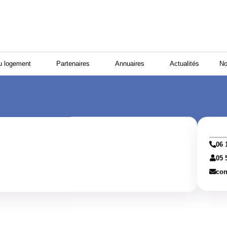
u logement
Partenaires
Annuaires
Actualités
No
06 
05 
con