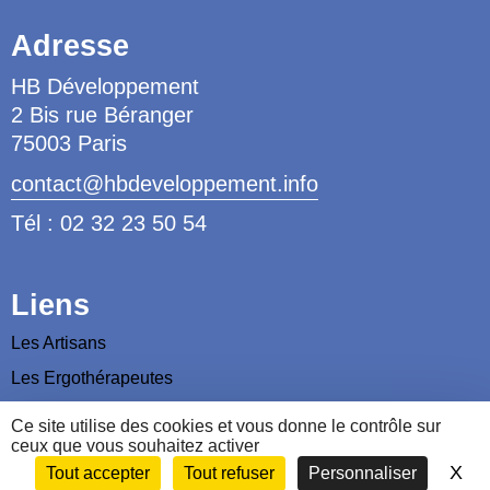
Adresse
HB Développement
2 Bis rue Béranger
75003 Paris
contact@hbdeveloppement.info
Tél : 02 32 23 50 54
Liens
Les Artisans
Les Ergothérapeutes
Nous contacter
Ce site utilise des cookies et vous donne le contrôle sur
ceux que vous souhaitez activer
X
Ma
Tout accepter
Tout refuser
Personnaliser