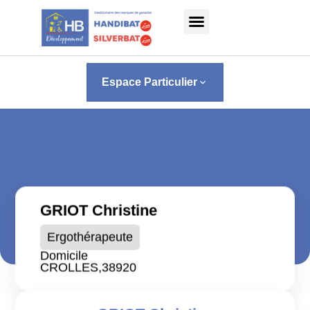
Panneau de gestion des cookies
Espace Particulier
keyboard_arrow_down
GRIOT Christine
Ergothérapeute
Domicile
CROLLES,
38920