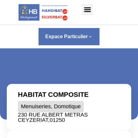
Panneau de gestion des cookies
Espace Particulier
keyboard_arrow_down
HABITAT COMPOSITE
Menuiseries, Domotique
230 RUE ALBERT METRAS
CEYZERIAT,
01250