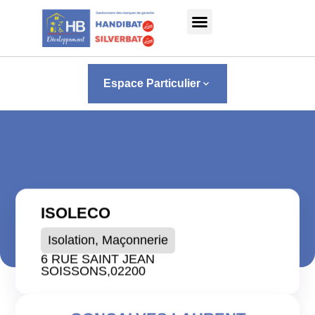
Panneau de gestion des cookies
Espace Particulier
keyboard_arrow_down
ISOLECO
Isolation, Maçonnerie
6 RUE SAINT JEAN
SOISSONS,
02200