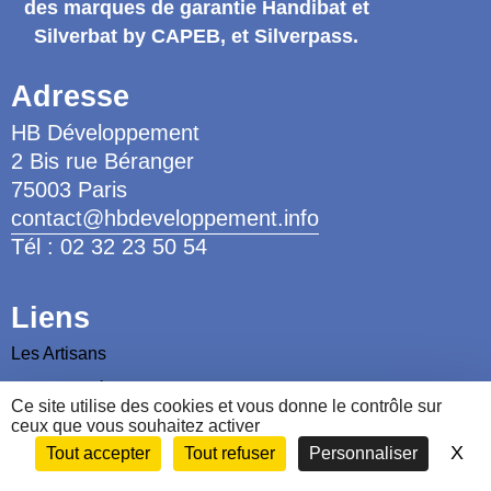
des marques de garantie
Handibat et
Silverbat by CAPEB
, et Silverpass.
Adresse
HB Développement
2 Bis rue Béranger
75003 Paris
contact@hbdeveloppement.info
Tél : 02 32 23 50 54
Liens
Les Artisans
Les Ergothérapeutes
Ce site utilise des cookies et vous donne le contrôle sur
Nous contacter
ceux que vous souhaitez activer
X
Ma
Tout accepter
Tout refuser
Personnaliser