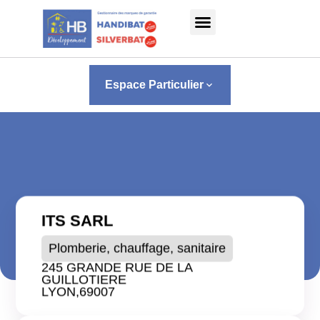
Panneau de gestion des cookies
Espace Particulier
keyboard_arrow_down
ITS SARL
Plomberie, chauffage, sanitaire
245 GRANDE RUE DE LA
GUILLOTIERE
LYON,
69007