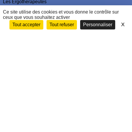
Les Ergothérapeutes
Nous contacter
Ce site utilise des cookies et vous donne le contrôle sur
ceux que vous souhaitez activer
X
Ma
Tout accepter
Tout refuser
Personnaliser