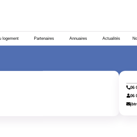
u logement
Partenaires
Annuaires
Actualités
No
06 
06 
jbt