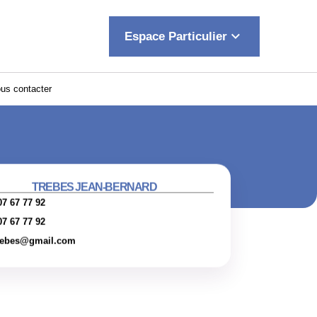
keyboard_arrow_down
Espace Particulier
us contacter
TREBES JEAN-BERNARD
07 67 77 92
07 67 77 92
rebes@gmail.com