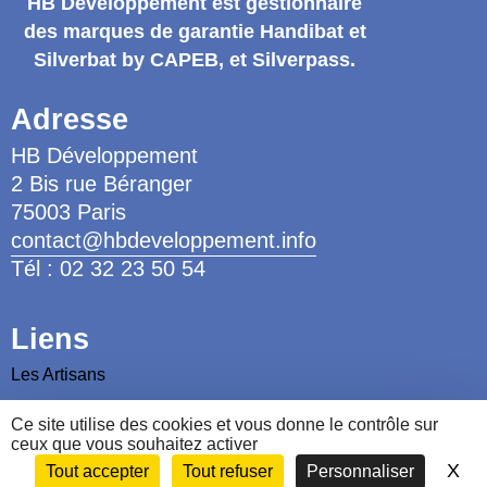
HB Développement
est gestionnaire
des marques de garantie
Handibat et
Silverbat by CAPEB
, et Silverpass.
Adresse
HB Développement
2 Bis rue Béranger
75003 Paris
contact@hbdeveloppement.info
Tél : 02 32 23 50 54
Liens
Les Artisans
Les Ergothérapeutes
Ce site utilise des cookies et vous donne le contrôle sur
Nous contacter
ceux que vous souhaitez activer
X
Ma
Tout accepter
Tout refuser
Personnaliser