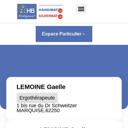
Panneau de gestion des cookies
Espace Particulier
keyboard_arrow_down
LEMOINE Gaelle
Ergothérapeute
1 bis rue du Dr Schweitzer
MARQUISE,
62250