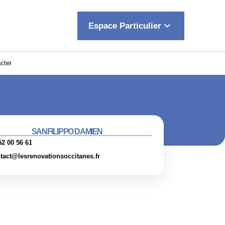
keyboard_arrow_down
Espace Particulier
cter
SANFILIPPO DAMIEN
52 00 56 61
tact@lesrenovationsoccitanes.fr