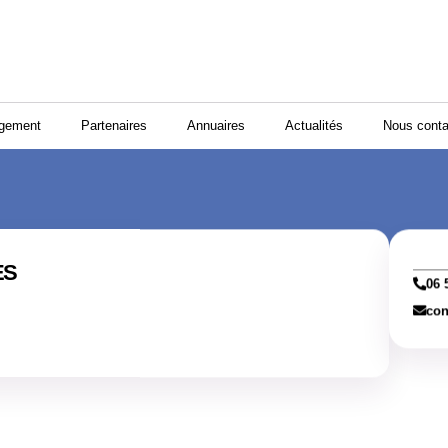
ogement
Partenaires
Annuaires
Actualités
Nous conta
ES
06 
con