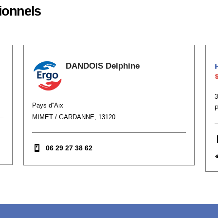
ionnels
DANDOIS Delphine
Pays d''Aix
P
MIMET / GARDANNE, 13120
06 29 27 38 62