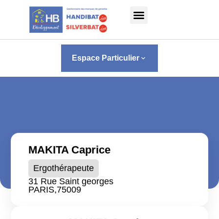
Panneau de gestion des cookies
Espace Particulier
keyboard_arrow_down
MAKITA Caprice
Ergothérapeute
31 Rue Saint georges
PARIS,
75009