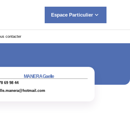
keyboard_arrow_down
Espace Particulier
us contacter
MANERA Gaelle
78 69 98 44
lle.manera@hotmail.com