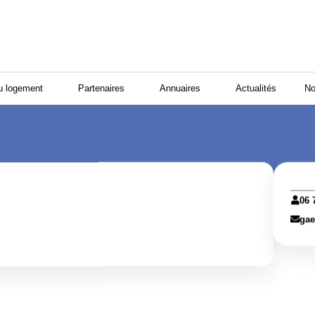
u logement
Partenaires
Annuaires
Actualités
No
06 
gae