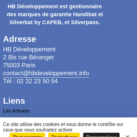
HB Développement
est gestionnaire
des marques de garantie
Handibat et
Silverbat by CAPEB
, et Silverpass.
Adresse
HB Développement
2 Bis rue Béranger
75003 Paris
contact@hbdeveloppement.info
Tél : 02 32 23 50 54
Liens
Les Artisans
Les Ergothérapeutes
Ce site utilise des cookies et vous donne le contrôle sur
ceux que vous souhaitez activer
Nous contacter