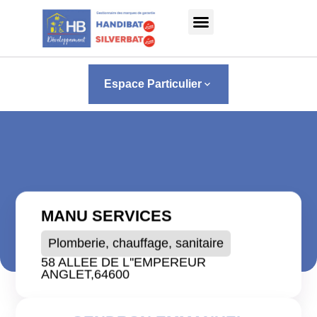
Panneau de gestion des cookies
Espace Particulier
keyboard_arrow_down
MANU SERVICES
Plomberie, chauffage, sanitaire
58 ALLEE DE L''EMPEREUR
ANGLET,
64600