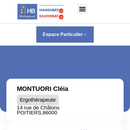
Panneau de gestion des cookies
Espace Particulier
keyboard_arrow_down
MONTUORI Cléia
Ergothérapeute
14 rue de Châlons
POITIERS,
86000