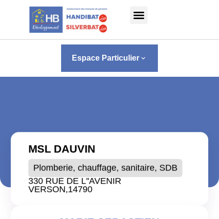
Panneau de gestion des cookies
Espace Particulier
keyboard_arrow_down
MSL DAUVIN
Plomberie, chauffage, sanitaire, SDB
330 RUE DE L''AVENIR
VERSON,
14790