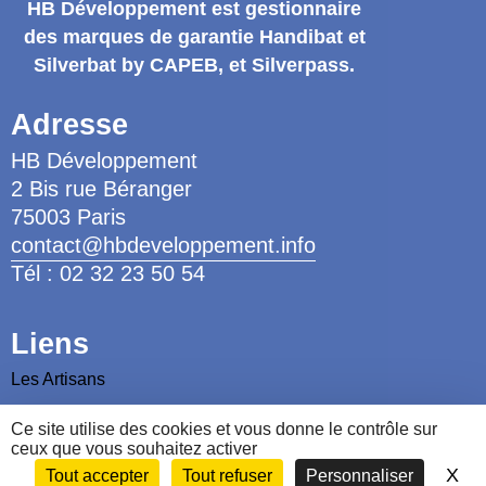
HB Développement
est gestionnaire
des marques de garantie
Handibat et
Silverbat by CAPEB
, et Silverpass.
Adresse
HB Développement
2 Bis rue Béranger
75003 Paris
contact@hbdeveloppement.info
Tél : 02 32 23 50 54
Liens
Les Artisans
Les Ergothérapeutes
Ce site utilise des cookies et vous donne le contrôle sur
Nous contacter
ceux que vous souhaitez activer
X
Ma
Tout accepter
Tout refuser
Personnaliser