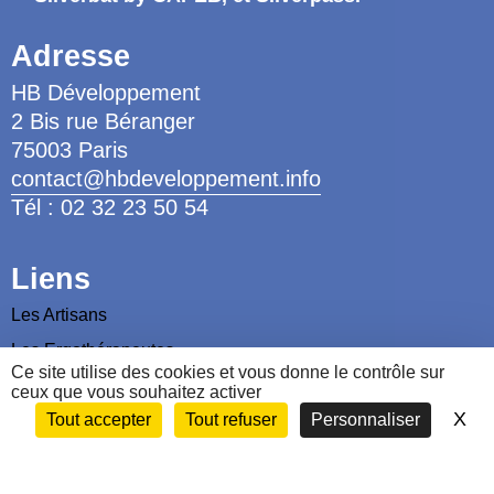
Adresse
HB Développement
2 Bis rue Béranger
75003 Paris
contact@hbdeveloppement.info
Tél : 02 32 23 50 54
Liens
Les Artisans
Les Ergothérapeutes
Ce site utilise des cookies et vous donne le contrôle sur
Nous contacter
ceux que vous souhaitez activer
X
Ma
Tout accepter
Tout refuser
Personnaliser