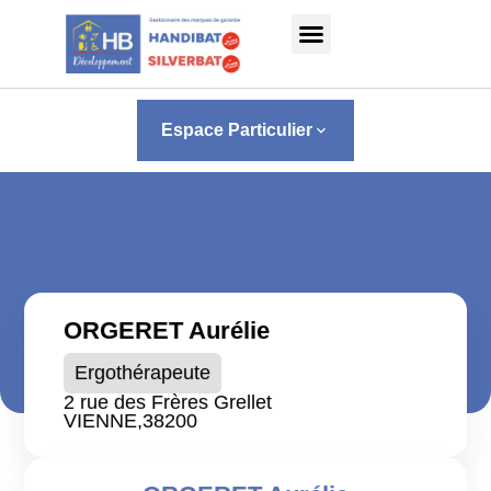
Panneau de gestion des cookies
Espace Particulier
keyboard_arrow_down
ORGERET Aurélie
Ergothérapeute
2 rue des Frères Grellet
VIENNE,
38200