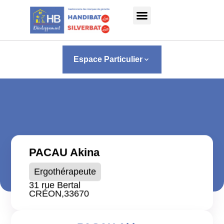
Panneau de gestion des cookies
Espace Particulier
keyboard_arrow_down
PACAU Akina
Ergothérapeute
31 rue Bertal
CRÉON,
33670