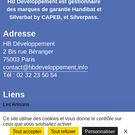
HB Développement
est gestionnaire
des marques de garantie
Handibat et
Silverbat by CAPEB
, et Silverpass.
Adresse
HB Développement
2 Bis rue Béranger
75003 Paris
contact@hbdeveloppement.info
Tél : 02 32 23 50 54
Liens
Les Artisans
Les Ergothérapeutes
Ce site utilise des cookies et vous donne le contrôle sur
Nous contacter
ceux que vous souhaitez activer
X
Ma
Tout accepter
Tout refuser
Personnaliser