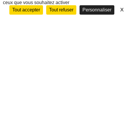
ceux que vous souhaitez activer
Nous contacter
X
Ma
Tout accepter
Tout refuser
Personnaliser