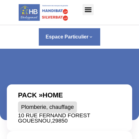
Panneau de gestion des cookies
Espace Particulier
keyboard_arrow_down
PACK »HOME
Plomberie, chauffage
10 RUE FERNAND FOREST
GOUESNOU,
29850