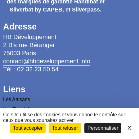
des marques de garantie
Handibat et
Silverbat by CAPEB
, et Silverpass.
Adresse
HB Développement
2 Bis rue Béranger
75003 Paris
contact@hbdeveloppement.info
Tél : 02 32 23 50 54
Liens
Les Artisans
Les Ergothérapeutes
Ce site utilise des cookies et vous donne le contrôle sur
Nous contacter
ceux que vous souhaitez activer
X
Ma
Tout accepter
Tout refuser
Personnaliser