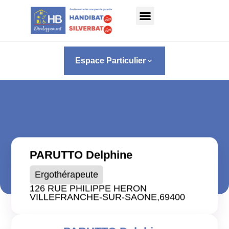
Panneau de gestion des cookies
Espace Particulier
keyboard_arrow_down
PARUTTO Delphine
Ergothérapeute
126 RUE PHILIPPE HERON
VILLEFRANCHE-SUR-SAONE,
69400