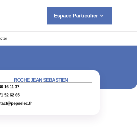
keyboard_arrow_down
Espace Particulier
cter
ROCHE JEAN SEBASTIEN
86 16 11 37
71 52 62 65
tact@pepselec.fr