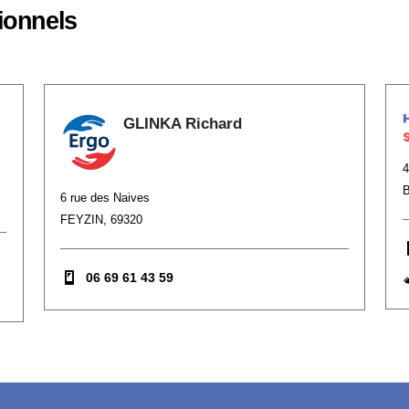
ionnels
GLINKA Richard
6 rue des Naives
FEYZIN, 69320
06 69 61 43 59