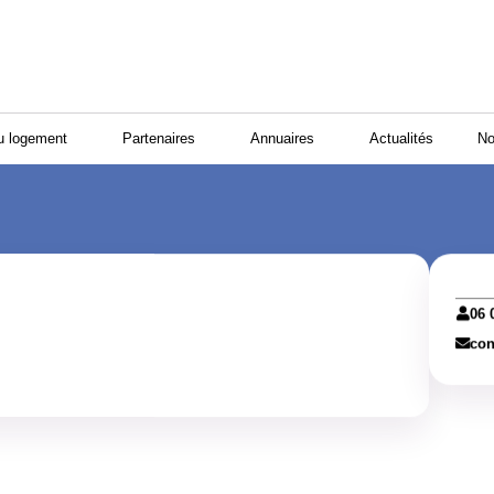
u logement
Partenaires
Annuaires
Actualités
No
06 
con