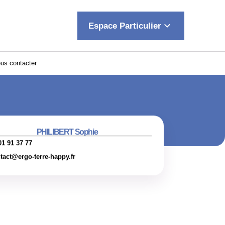
keyboard_arrow_down
Espace Particulier
us contacter
PHILIBERT Sophie
01 91 37 77
tact@ergo-terre-happy.fr