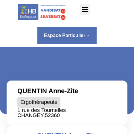
Panneau de gestion des cookies
Espace Particulier
keyboard_arrow_down
QUENTIN Anne-Zite
Ergothérapeute
1 rue des Tournelles
CHANGEY,
52360