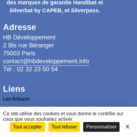
des marques de garantie
Handibat et
Silverbat by CAPEB
, et Silverpass.
Adresse
HB Développement
2 Bis rue Béranger
75003 Paris
contact@hbdeveloppement.info
Tél : 02 32 23 50 54
Liens
Les Artisans
Les Ergothérapeutes
Ce site utilise des cookies et vous donne le contrôle sur
Nous contacter
ceux que vous souhaitez activer
X
Ma
Tout accepter
Tout refuser
Personnaliser