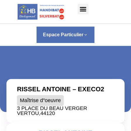
Panneau de gestion des cookies
Espace Particulier
keyboard_arrow_down
RISSEL ANTOINE – EXECO2
Maîtrise d''oeuvre
3 PLACE DU BEAU VERGER
VERTOU,
44120