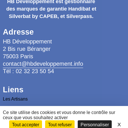
HB Développement
est gestionnaire
des marques de garantie
Handibat et
Silverbat by CAPEB
, et Silverpass.
Adresse
HB Développement
2 Bis rue Béranger
75003 Paris
contact@hbdeveloppement.info
Tél : 02 32 23 50 54
Liens
Les Artisans
Les Ergothérapeutes
Ce site utilise des cookies et vous donne le contrôle sur
Nous contacter
ceux que vous souhaitez activer
X
Ma
Tout accepter
Tout refuser
Personnaliser